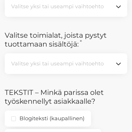
Valitse yksi tai useampi vaihtoehto
Valitse yksi tai useampi vaihtoehto
Valitse toimialat, joista pystyt
*
Vaaditaan
tuottamaan sisältöjä:
Valitse yksi tai useampi vaihtoehto
Valitse yksi tai useampi vaihtoehto
TEKSTIT – Minkä parissa olet
työskennellyt asiakkaalle?
Blogiteksti (kaupallinen)