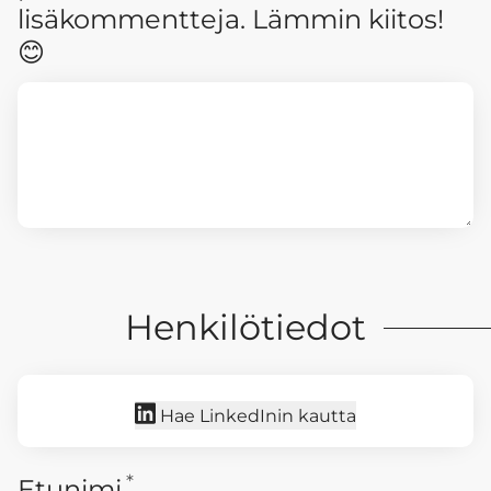
lisäkommentteja. Lämmin kiitos!
😊
Henkilötiedot
Hae LinkedInin kautta
*
Vaaditaan
Etunimi