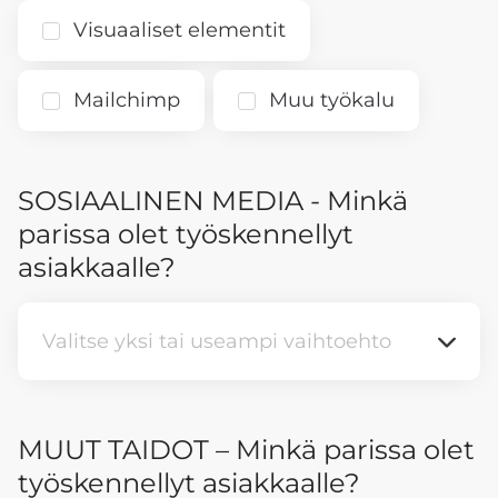
Visuaaliset elementit
Mailchimp
Muu työkalu
SOSIAALINEN MEDIA - Minkä
parissa olet työskennellyt
asiakkaalle?
Valitse yksi tai useampi vaihtoehto
Valitse yksi tai useampi vaihtoehto
MUUT TAIDOT – Minkä parissa olet
työskennellyt asiakkaalle?