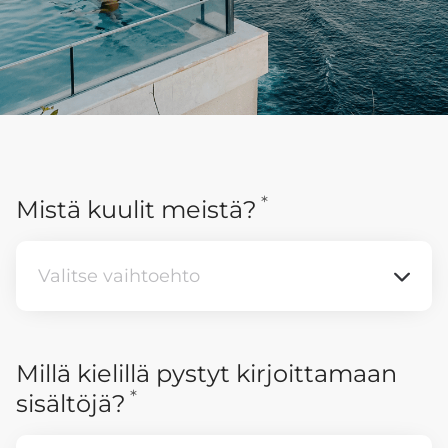
*
Vaaditaan
Mistä kuulit meistä?
Valitse vaihtoehto
Valitse vaihtoehto
Millä kielillä pystyt kirjoittamaan
*
Vaaditaan
sisältöjä?